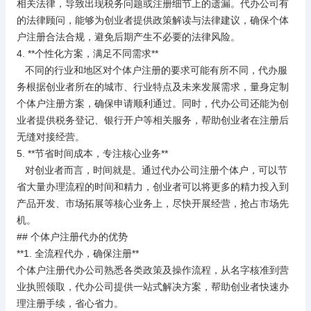
相关法律，导致出现税务问题或注册细节上的遗漏。代办公司有
的法律顾问，能够为创业者提供政策解读与法律建议，确保个体
户注册合法合规，避免后期产生不必要的法律风险。
4. **个性化方案，满足不同需求**
不同的行业和地区对个体户注册的要求可能有所不同，代办服
务根据创业者所在的城市、行业特点及未来发展需求，量身定制
个体户注册方案，确保申请顺利通过。同时，代办公司还能为创
业者提供税务登记、银行开户等相关服务，帮助创业者在注册后
无缝对接经营。
5. **节省时间成本，专注核心业务**
对创业者而言，时间就是。通过代办公司注册个体户，可以节
省大量办理流程的时间和精力，创业者可以将更多的精力投入到
产品开发、市场拓展等核心业务上，尽快开展经营，抢占市场先
机。
## 个体户注册代办的优势
**1. 全流程代办，确保注册**
个体户注册代办公司熟悉各类政策及操作流程，从名字核准到营
业执照领取，代办公司提供一站式解决方案，帮助创业者快速办
理注册手续，省心省力。